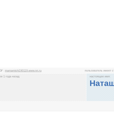
КУ
:
mamamishi190119.www.nn.ru
пользователь имеет 
е 1 года назад
настоящее имя:
Ната