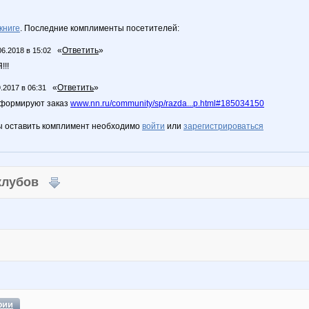
книге
. Последние комплименты посетителей:
«
Ответить
»
06.2018 в 15:02
!!
«
Ответить
»
.2017 в 06:31
асформируют заказ
www.nn.ru/community/sp/razda...p.html#185034150
ы оставить комплимент необходимо
войти
или
зарегистрироваться
 клубов
фии