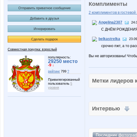
Комплименты
Отправить приватное сообщение
2 комплиментов в гостевой 
Добавить в друзья
Angelina2307
24.
Игнорировать
С ДНЁМ РОЖДЕНИЯ!
belkastrelka
23.09
Сделать подарок
срочно пжт, а то р
Совместная покупка: взрослый
Вы не авторизованы! Чтоб
популярность:
29250 место
-9 ↓
рейтинг
799
?
Метки лидеров
Привилегированный
пользователь
5
уровня
Интервью
Последние
фотогра