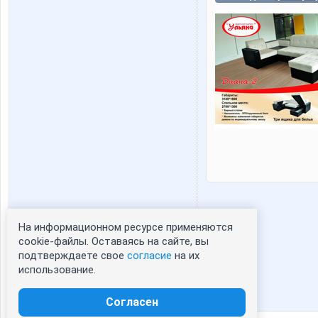
На информационном ресурсе применяются
Статистика портрета:
cookie-файлы. Оставаясь на сайте, вы
подтверждаете свое
согласие
на их
сейчас просматривают портрет - 0
использование.
зарегистрированные пользователи
посетившие портрет за 7 дней - 0
Согласен