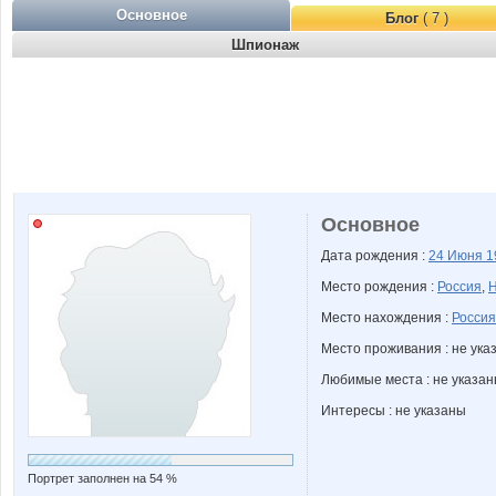
Основное
Блог
( 7 )
Шпионаж
Основное
Дата рождения :
24 Июня
1
Место рождения :
Россия
,
Н
Место нахождения :
Россия
Место проживания : не ука
Любимые места : не указа
Интересы : не указаны
Портрет заполнен на 54 %