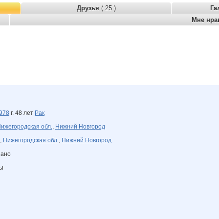
Друзья
( 25 )
Га
Мне нра
978
г. 48 лет
Рак
ижегородская обл.
,
Нижний Новгород
,
Нижегородская обл.
,
Нижний Новгород
зано
ны